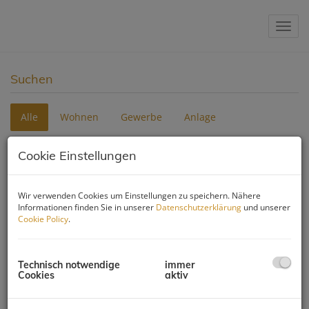
Navig
Suchen
Alle
Wohnen
Gewerbe
Anlage
Vermarktungsart
Cookie Einstellungen
Alle
Miete
Kauf
Wir verwenden Cookies um Einstellungen zu speichern. Nähere
Objektnummer
Informationen finden Sie in unserer
Datenschutzerklärung
und unserer
Cookie Policy
.
Objektart
Technisch notwendige
immer
Cookies
aktiv