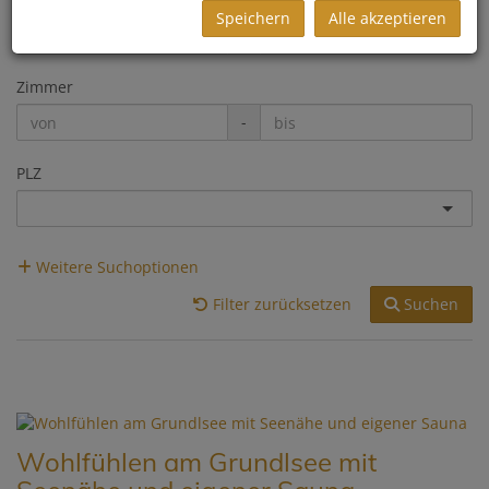
Preis
Speichern
Alle akzeptieren
-
Zimmer
-
PLZ
Weitere Suchoptionen
Filter zurücksetzen
Suchen
Wohlfühlen am Grundlsee mit