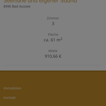
Seenähe und eigener Sauna
8990 Bad Aussee
Zimmer
3
Fläche
2
ca. 61 m
Miete
910,66 €
Immobilien
Kontakt