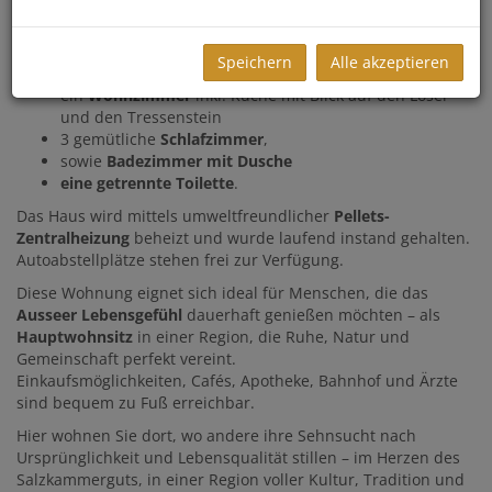
Die Wohnung besticht durch die Lage eine
neuwertige
Einbauküche
und eine
praktische Raumaufteilung
:
Speichern
Alle akzeptieren
ein
Wohnzimmer
inkl. Küche mit Blick auf den Loser
und den Tressenstein
3 gemütliche
Schlafzimmer
,
sowie
Badezimmer mit Dusche
eine getrennte Toilette
.
Das Haus wird mittels umweltfreundlicher
Pellets-
Zentralheizung
beheizt und wurde laufend instand gehalten.
Autoabstellplätze stehen frei zur Verfügung.
Diese Wohnung eignet sich ideal für Menschen, die das
Ausseer Lebensgefühl
dauerhaft genießen möchten – als
Hauptwohnsitz
in einer Region, die Ruhe, Natur und
Gemeinschaft perfekt vereint.
Einkaufsmöglichkeiten, Cafés, Apotheke, Bahnhof und Ärzte
sind bequem zu Fuß erreichbar.
Hier wohnen Sie dort, wo andere ihre Sehnsucht nach
Ursprünglichkeit und Lebensqualität stillen – im Herzen des
Salzkammerguts, in einer Region voller Kultur, Tradition und