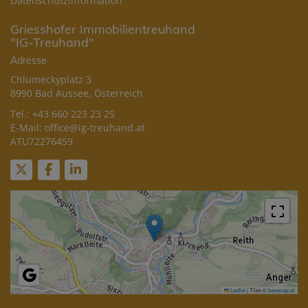
Datenschutzinformation
Griesshofer Immobilientreuhand
"IG-Treuhand"
Adresse
Chlumeckyplatz 3
8990 Bad Aussee, Österreich
Tel.:
+43 660 223 23 25
E-Mail:
office@ig-treuhand.at
ATU72276459
Leaflet
|
Tiles ©
basemap.at