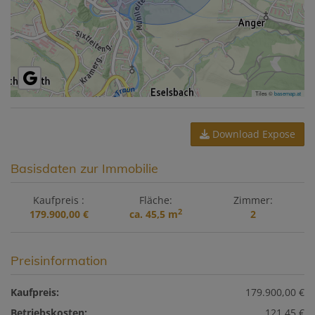
Tiles ©
basemap.at
Download Expose
Basisdaten zur Immobilie
Kaufpreis
Fläche
Zimmer
2
179.900,00 €
ca. 45,5 m
2
Preisinformation
Kaufpreis:
179.900,00 €
Betriebskosten:
121,45 €