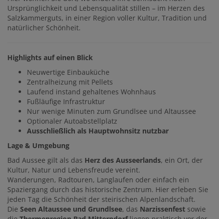
Ursprünglichkeit und Lebensqualität stillen – im Herzen des
Salzkammerguts, in einer Region voller Kultur, Tradition und
natürlicher Schönheit.
Highlights auf einen Blick
Neuwertige Einbauküche
Zentralheizung mit Pellets
Laufend instand gehaltenes Wohnhaus
Fußläufige Infrastruktur
Nur wenige Minuten zum Grundlsee und Altaussee
Optionaler Autoabstellplatz
Ausschließlich als Hauptwohnsitz nutzbar
Lage & Umgebung
Bad Aussee gilt als das
Herz des Ausseerlands
, ein Ort, der
Kultur, Natur und Lebensfreude vereint.
Wanderungen, Radtouren, Langlaufen oder einfach ein
Spaziergang durch das historische Zentrum. Hier erleben Sie
jeden Tag die Schönheit der steirischen Alpenlandschaft.
Die
Seen Altaussee und Grundlsee
, das
Narzissenfest
sowie
die
Thermenregion Bad Mitterndorf
liegen praktisch vor der