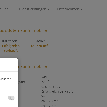
ilien
Dienstleistungen
Unternehmen
asisdaten zur Immobilie
Kaufpreis
Fläche
2
Erfolgreich
ca. 770 m
verkauft
asisdaten zur Immobilie
bjektnr.
249
 unserer
ermarktungsart
Kauf
bjektart
Grundstück
aufpreis
Erfolgreich verkauft
utzungsart
Wohnen
2
läche
ca. 770 m
2
rundfläche
ca. 770 m