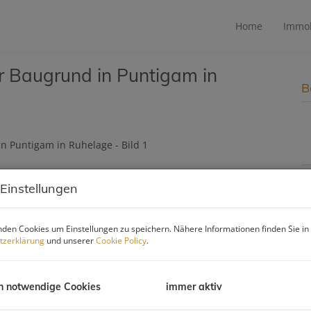
Home
Immob
er Baugrund in Puntigam in
B
 Einstellungen
B
O
den Cookies um Einstellungen zu speichern. Nähere Informationen finden Sie in
V
tzerklärung
und unserer
Cookie Policy
.
O
K
N
h notwendige Cookies
immer aktiv
F
G