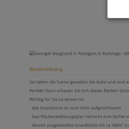
Beschreibung
Sie lieben die Sonne genießen die Ruhe und sind 
Perfekt! Dann schauen Sie sich dieses Fleckerl Grün
Wichtig für Sie zu wissen ist:
- das Grundstück ist noch nicht aufgeschlossen
- laut Flächenwidmungsplan herrscht eine DIchte v
- derzeit ausgestecktes Grundstück mit ca 768m² (c