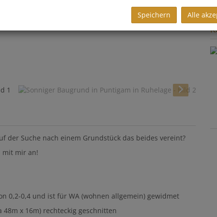
Speichern
Alle akze
K
auf der Suche nach einem Grundstück das beides vereint?
 mit mir an!
on 0,2-0,4 und ist für WA (wohnen allgemein) gewidmet
a 48m x 16m) rechteckig geschnitten