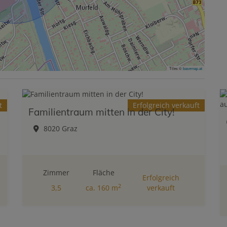
Tiles ©
basemap.at
t
Erfolgreich verkauft
Familientraum mitten in der City!
8020 Graz
Zimmer
Fläche
Erfolgreich
2
3,5
ca. 160 m
verkauft