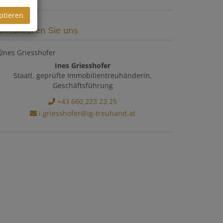
ptieren
ontaktieren Sie uns
Ines Griesshofer
Staatl. geprüfte Immobilientreuhänderin,
Geschäftsführung
+43 660 223 23 25
i.griesshofer@ig-treuhand.at