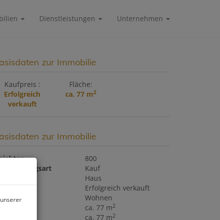
ilien
Dienstleistungen
Unternehmen
asisdaten zur Immobilie
Kaufpreis
Fläche
2
Erfolgreich
ca. 77 m
verkauft
asisdaten zur Immobilie
bjektnr.
800
ermarktungsart
Kauf
bjektart
Haus
aufpreis
Erfolgreich verkauft
utzungsart
Wohnen
 unserer
2
läche
ca. 77 m
2
ohnfläche
ca. 77 m