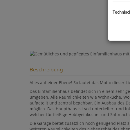
Technisc
Beschreibung
Alles auf einer Ebene! So lautet das Motto dieser L
Das Einfamilienhaus befindet sich in einem sehr ge
umgeben. Alle Räumlichkeiten wie Wohnküche, Woh
aufgeteilt und zentral begehbar. Ein Ausbau des 
möglich. Das Haupthaus ist voll unterkellert und in
welcher für fleißige Hobbyeinkocher und Saftmache
Die Garage bietet zusätzlich noch genügend Platz 
weiteren Räumlichkeiten des Nebengebäudes ebenfall