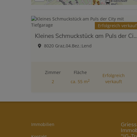
Erfolgreich verkauf
Kleines Schmuckstück am Puls der City mit Ti
8020 Graz,04.Bez.:Lend
Zimmer
Fläche
Erfolgreich
2
2
ca. 55 m
verkauft
Griess
Immobilien
Immob
"IG-T
Kontakt