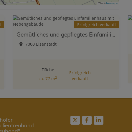
Tiles ©
basemap.at
t
Erfolgreich verkauft
efgarage
Gemütliches und gepflegtes Einfamilienhaus mit Nebengebäude
7000 Eisenstadt
Fläche
Erfolgreich
2
ca. 77 m
verkauft
hofer
ilientreuhand
reuhand"