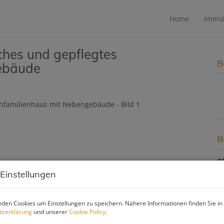
Home
Immob
iches und gepflegtes
B
gebäude
B
O
V
 Einstellungen
O
K
N
den Cookies um Einstellungen zu speichern. Nähere Informationen finden Sie in
F
tzerklärung
und unserer
Cookie Policy
.
W